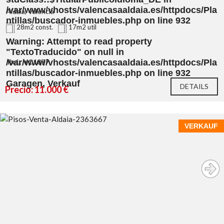
/var/www/vhosts/valencasaaldaia.es/httpdocs/Pla
Aldaia, Valencia
ntillas/buscador-inmuebles.php
on line
932
28m2 const.
17m2 util
Warning
: Attempt to read property
"TextoTraducido" on null in
/var/www/vhosts/valencasaaldaia.es/httpdocs/Pla
Ref.: VC1877
ntillas/buscador-inmuebles.php
on line
932
Garagen, Verkauf
DETAILS
Precio: 11.000 €
VERKAUF