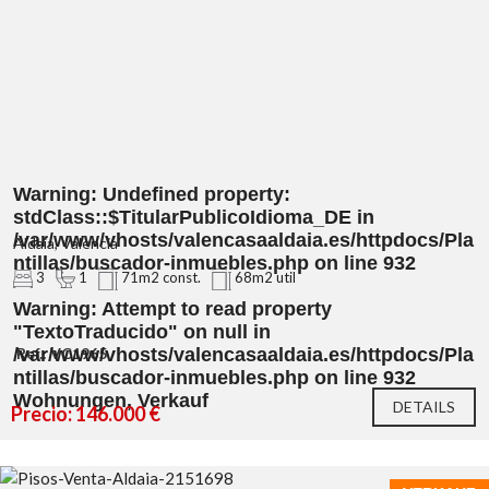
Warning
: Undefined property:
stdClass::$TitularPublicoIdioma_DE in
/var/www/vhosts/valencasaaldaia.es/httpdocs/Pla
Aldaia, Valencia
ntillas/buscador-inmuebles.php
on line
932
3
1
71m2 const.
68m2 util
Warning
: Attempt to read property
"TextoTraducido" on null in
/var/www/vhosts/valencasaaldaia.es/httpdocs/Pla
Ref.: VC1965
ntillas/buscador-inmuebles.php
on line
932
Wohnungen, Verkauf
DETAILS
Precio: 146.000 €