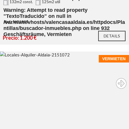
132m2 const.
125m2 util
Warning
: Attempt to read property
"TextoTraducido" on null in
/var/www/vhosts/valencasaaldaia.es/httpdocs/Pla
Ref.: VC1995
ntillas/buscador-inmuebles.php
on line
932
Geschäftsräume, Vermieten
DETAILS
Precio: 1.200 €
VERMIETEN