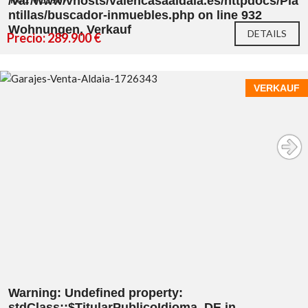
/var/www/vhosts/valencasaaldaia.es/httpdocs/Pla
ntillas/buscador-inmuebles.php
on line
932
Wohnungen, Verkauf
DETAILS
Precio: 289.900 €
VERKAUF
Warning
: Undefined property:
stdClass::$TitularPublicoIdioma_DE in