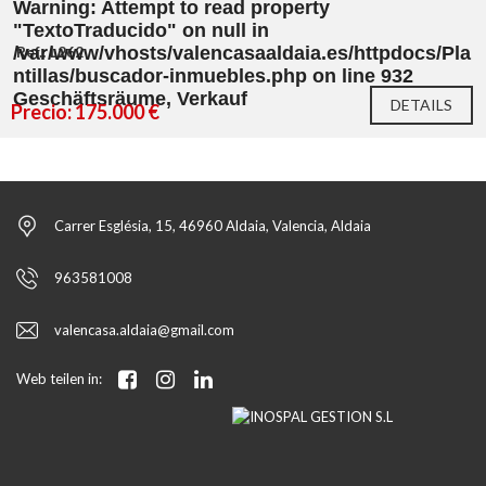
Warning
: Attempt to read property
"TextoTraducido" on null in
/var/www/vhosts/valencasaaldaia.es/httpdocs/Pla
Ref.: L262
ntillas/buscador-inmuebles.php
on line
932
Geschäftsräume, Verkauf
DETAILS
Precio: 175.000 €
Carrer Església, 15, 46960 Aldaia, Valencia, Aldaia
963581008
valencasa.aldaia@gmail.com
Web teilen in: