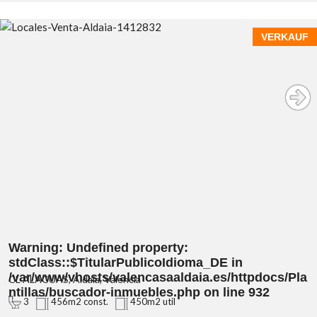
VERKAUF
Warning
: Undefined property:
stdClass::$TitularPublicoIdioma_DE in
/var/www/vhosts/valencasaaldaia.es/httpdocs/Pla
CL ALACUAS, Aldaia, Valencia
ntillas/buscador-inmuebles.php
on line
932
3
456m2 const.
450m2 util