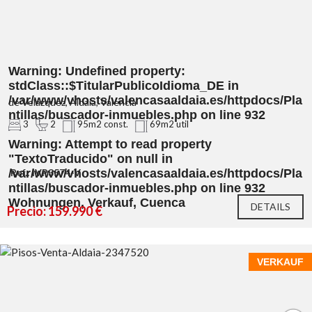
Warning
: Undefined property:
stdClass::$TitularPublicoIdioma_DE in
/var/www/vhosts/valencasaaldaia.es/httpdocs/Pla
de Velázquez, Aldaia, Valencia
ntillas/buscador-inmuebles.php
on line
932
3
2
95m2 const.
69m2 util
Warning
: Attempt to read property
"TextoTraducido" on null in
/var/www/vhosts/valencasaaldaia.es/httpdocs/Pla
Ref.: IVP3574-V
ntillas/buscador-inmuebles.php
on line
932
Wohnungen, Verkauf, Cuenca
DETAILS
Precio: 159.990 €
VERKAUF