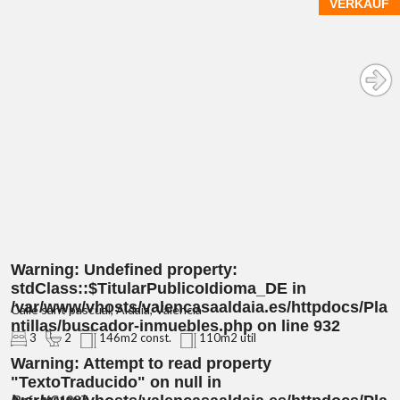
VERKAUF
Warning
: Undefined property:
stdClass::$TitularPublicoIdioma_DE in
/var/www/vhosts/valencasaaldaia.es/httpdocs/Pla
Calle sant pascual, Aldaia, Valencia
ntillas/buscador-inmuebles.php
on line
932
3
2
146m2 const.
110m2 util
Warning
: Attempt to read property
"TextoTraducido" on null in
Ref.: VC1987