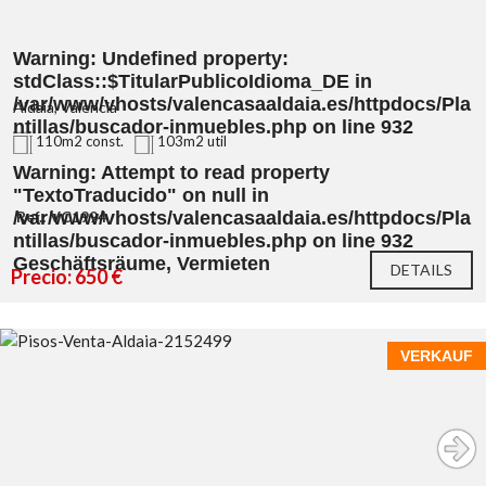
Warning
: Undefined property:
stdClass::$TitularPublicoIdioma_DE in
/var/www/vhosts/valencasaaldaia.es/httpdocs/Pla
Aldaia, Valencia
ntillas/buscador-inmuebles.php
on line
932
110m2 const.
103m2 util
Warning
: Attempt to read property
"TextoTraducido" on null in
/var/www/vhosts/valencasaaldaia.es/httpdocs/Pla
Ref.: VC1994
ntillas/buscador-inmuebles.php
on line
932
Geschäftsräume, Vermieten
DETAILS
Precio: 650 €
VERKAUF