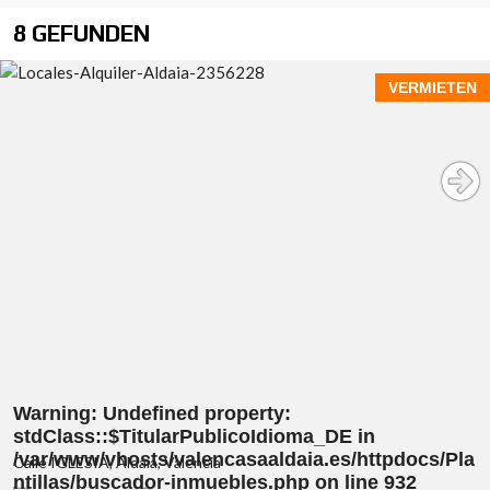
8 GEFUNDEN
VERMIETEN
Warning
: Undefined property:
stdClass::$TitularPublicoIdioma_DE in
/var/www/vhosts/valencasaaldaia.es/httpdocs/Pla
Calle IGLESIA, Aldaia, Valencia
ntillas/buscador-inmuebles.php
on line
932