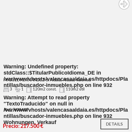
Warning
: Undefined property:
stdClass::$TitularPublicoIdioma_DE in
/var/www/vhosts/valencasaaldaia.es/httpdocs/Pla
MIGUEL HERNANDEZ 6. Aldaia, Aldaia, Valencia
ntillas/buscador-inmuebles.php
on line
932
3
1
120m2 const.
110m2 util
Warning
: Attempt to read property
"TextoTraducido" on null in
/var/www/vhosts/valencasaaldaia.es/httpdocs/Pla
Ref.: V3540P
ntillas/buscador-inmuebles.php
on line
932
Wohnungen, Verkauf
DETAILS
Precio: 217.500 €