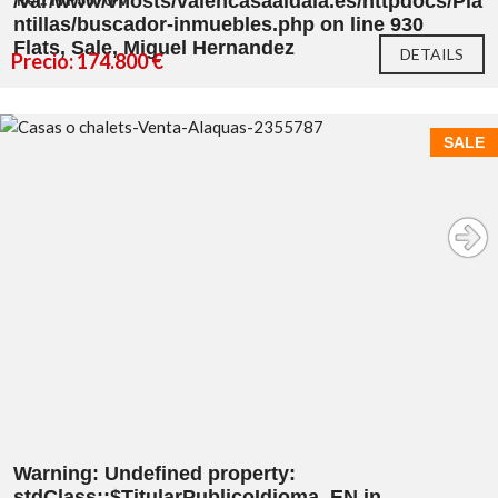
/var/www/vhosts/valencasaaldaia.es/httpdocs/Pla
ntillas/buscador-inmuebles.php
on line
930
Flats, Sale, Miguel Hernandez
DETAILS
Precio: 174.800 €
SALE
Warning
: Undefined property:
stdClass::$TitularPublicoIdioma_EN in