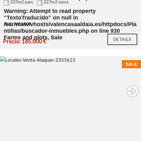
227m2 parc.
227m2 const.
Warning
: Attempt to read property
"TextoTraducido" on null in
/var/www/vhosts/valencasaaldaia.es/httpdocs/Pla
Ref.: VC1808
ntillas/buscador-inmuebles.php
on line
930
Farms and plots, Sale
DETAILS
Precio: 185.000 €
SALE