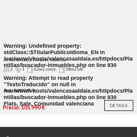
Warning
: Undefined property:
stdClass::$TitularPublicoIdioma_EN in
/var/www/vhosts/valencasaaldaia.es/httpdocs/Pla
de Santa Lucía, Alaquàs, Valencia
ntillas/buscador-inmuebles.php
on line
930
2
1
62m2 const.
58m2 util
Warning
: Attempt to read property
"TextoTraducido" on null in
/var/www/vhosts/valencasaaldaia.es/httpdocs/Pla
Ref.: IVP3225-V
ntillas/buscador-inmuebles.php
on line
930
Flats, Sale, Comunidad valenciana
DETAILS
Precio: 105.990 €