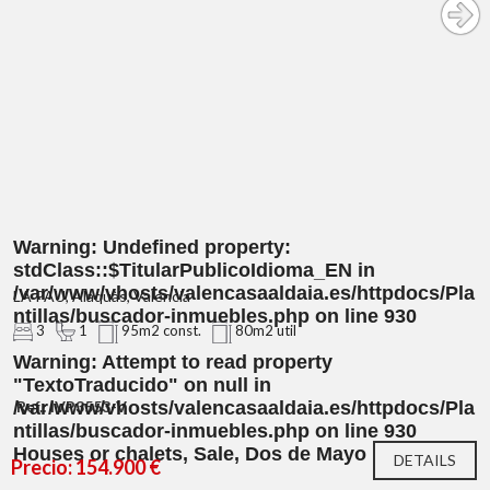
Warning
: Undefined property:
stdClass::$TitularPublicoIdioma_EN in
/var/www/vhosts/valencasaaldaia.es/httpdocs/Pla
LA PAU, Alaquàs, Valencia
ntillas/buscador-inmuebles.php
on line
930
3
1
95m2 const.
80m2 util
Warning
: Attempt to read property
"TextoTraducido" on null in
/var/www/vhosts/valencasaaldaia.es/httpdocs/Pla
Ref.: IVP3553-V
ntillas/buscador-inmuebles.php
on line
930
Houses or chalets, Sale, Dos de Mayo
DETAILS
Precio: 154.900 €