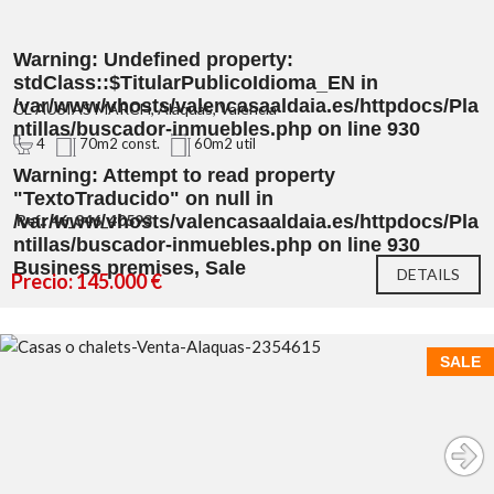
Warning
: Undefined property:
stdClass::$TitularPublicoIdioma_EN in
/var/www/vhosts/valencasaaldaia.es/httpdocs/Pla
CL AUSIAS MARCH, Alaquàs, Valencia
ntillas/buscador-inmuebles.php
on line
930
4
70m2 const.
60m2 util
Warning
: Attempt to read property
"TextoTraducido" on null in
/var/www/vhosts/valencasaaldaia.es/httpdocs/Pla
Ref.: 46_346_40593
ntillas/buscador-inmuebles.php
on line
930
Business premises, Sale
DETAILS
Precio: 145.000 €
SALE