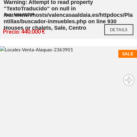
Warning
: Attempt to read property
"TextoTraducido" on null in
/var/www/vhosts/valencasaaldaia.es/httpdocs/Pla
Ref.: VAL03379
ntillas/buscador-inmuebles.php
on line
930
Houses or chalets, Sale, Centro
DETAILS
Precio: 440.000 €
SALE