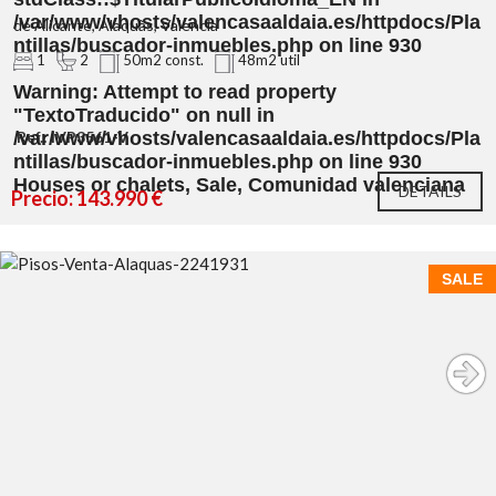
/var/www/vhosts/valencasaaldaia.es/httpdocs/Pla
de Alicante, Alaquàs, Valencia
ntillas/buscador-inmuebles.php
on line
930
1
2
50m2 const.
48m2 util
Warning
: Attempt to read property
"TextoTraducido" on null in
/var/www/vhosts/valencasaaldaia.es/httpdocs/Pla
Ref.: IVP3561-V
ntillas/buscador-inmuebles.php
on line
930
Houses or chalets, Sale, Comunidad valenciana
DETAILS
Precio: 143.990 €
SALE