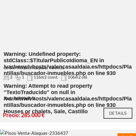
Warning
: Undefined property:
stdClass::$TitularPublicoIdioma_EN in
/var/www/vhosts/valencasaaldaia.es/httpdocs/Pla
de San Roque, Alaquàs, Valencia
ntillas/buscador-inmuebles.php
on line
930
3
1
116m2 const.
106m2 util
Warning
: Attempt to read property
"TextoTraducido" on null in
/var/www/vhosts/valencasaaldaia.es/httpdocs/Pla
Ref.: IVP3568-V
ntillas/buscador-inmuebles.php
on line
930
Houses or chalets, Sale, Castillo
DETAILS
Precio: 285.000 €