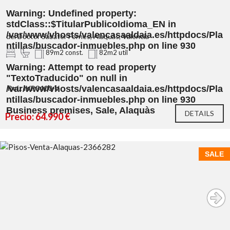
Warning
: Undefined property:
stdClass::$TitularPublicoIdioma_EN in
/var/www/vhosts/valencasaaldaia.es/httpdocs/Pla
del Doctor Sabater Fornés, Alaquàs, Valencia
ntillas/buscador-inmuebles.php
on line
930
89m2 const.
82m2 util
Warning
: Attempt to read property
"TextoTraducido" on null in
/var/www/vhosts/valencasaaldaia.es/httpdocs/Pla
Ref.: IVP3400-V
ntillas/buscador-inmuebles.php
on line
930
Business premises, Sale, Alaquàs
DETAILS
Precio: 64.990 €
SALE