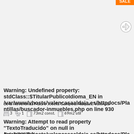
SALE
Warning
: Undefined property:
stdClass::$TitularPublicoIdioma_EN in
/var/www/vhosts/valencasaaldaia.es/httpdocs/Pla
de la Reverenda Madre Josefa Campos, Alaquàs, Valencia
ntillas/buscador-inmuebles.php
on line
930
3
1
73m2 const.
69m2 util
Warning
: Attempt to read property
"TextoTraducido" on null in
Ref.: IVP3570-V