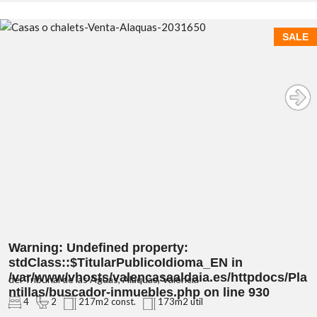
SALE
Warning
: Undefined property:
stdClass::$TitularPublicoIdioma_EN in
/var/www/vhosts/valencasaaldaia.es/httpdocs/Pla
del Tribunal de las Aguas, Alaquàs, Valencia
ntillas/buscador-inmuebles.php
on line
930
4
2
217m2 const.
173m2 util