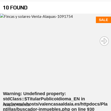
10 FOUND
SALE
Warning
: Undefined property:
stdClass::$TitularPublicoIdioma_EN in
/var/www/vhosts/valencasaaldaia.es/httpdocs/Pla
Alaquas, Valencia
ntillas/buscador-inmuebles.php
on line
930