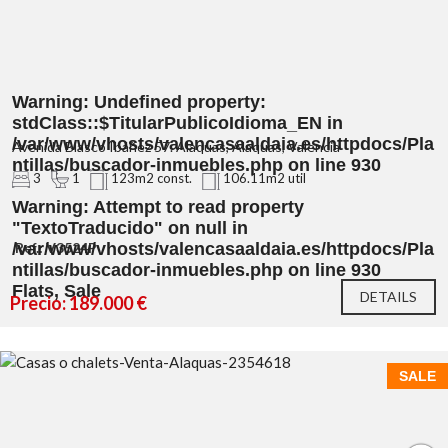
Warning
: Undefined property:
stdClass::$TitularPublicoIdioma_EN in
/var/www/vhosts/valencasaaldaia.es/httpdocs/Pla
Avenida Blasco Ibáñez 57. Alaquas, Alaquas, Valencia
ntillas/buscador-inmuebles.php
on line
930
3
1
123m2 const.
106.11m2 util
Warning
: Attempt to read property
"TextoTraducido" on null in
/var/www/vhosts/valencasaaldaia.es/httpdocs/Pla
Ref.: V3524P
ntillas/buscador-inmuebles.php
on line
930
Flats, Sale
DETAILS
Precio: 189.000 €
SALE