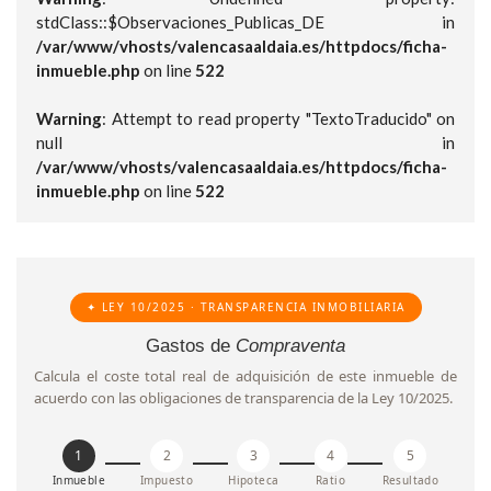
stdClass::$Observaciones_Publicas_DE in
/var/www/vhosts/valencasaaldaia.es/httpdocs/ficha-
inmueble.php
on line
522
Warning
: Attempt to read property "TextoTraducido" on
null in
/var/www/vhosts/valencasaaldaia.es/httpdocs/ficha-
inmueble.php
on line
522
✦ LEY 10/2025 · TRANSPARENCIA INMOBILIARIA
Gastos de
Compraventa
Calcula el coste total real de adquisición de este inmueble de
acuerdo con las obligaciones de transparencia de la Ley 10/2025.
1
2
3
4
5
Inmueble
Impuesto
Hipoteca
Ratio
Resultado