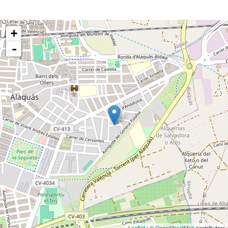
+
-
Leaflet
| ©
OpenStreetMap
contributors