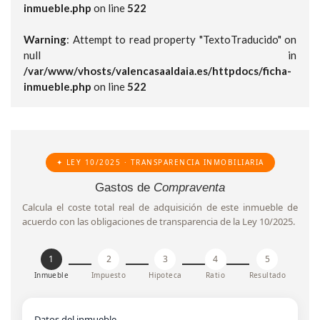
inmueble.php
on line
522
Warning
: Attempt to read property "TextoTraducido" on
null in
/var/www/vhosts/valencasaaldaia.es/httpdocs/ficha-
inmueble.php
on line
522
✦ LEY 10/2025 · TRANSPARENCIA INMOBILIARIA
Gastos de
Compraventa
Calcula el coste total real de adquisición de este inmueble de
acuerdo con las obligaciones de transparencia de la Ley 10/2025.
1
2
3
4
5
Inmueble
Impuesto
Hipoteca
Ratio
Resultado
Datos del inmueble