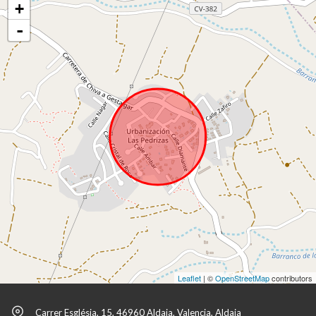
+
-
Leaflet
| ©
OpenStreetMap
contributors
Carrer Església, 15, 46960 Aldaia, Valencia, Aldaia